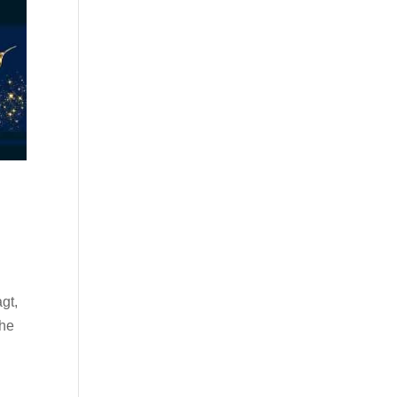
gt,
che