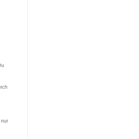
Du
urch
 nur