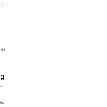
dig
d es
ng
ss
er,